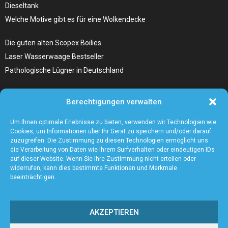
Dieseltank
Welche Motive gibt es für eine Wolkendecke
Die guten alten Scopex Boilies
Laser Wasserwaage Bestseller
Pathologische Lügner in Deutschland
Hunde Autositz kaufen – Alles, was du wissen musst
Berechtigungen verwalten
Die Kunst, Handbücher zu schreiben
Wieso ein Handstaubsauger unentbehrlich ist
Um Ihnen optimale Erlebnisse zu bieten, verwenden wir Technologien wie
Cookies, um Informationen über Ihr Gerät zu speichern und/oder darauf
zuzugreifen. Die Zustimmung zu diesen Technologien ermöglicht uns
die Verarbeitung von Daten wie Ihrem Surfverhalten oder eindeutigen IDs
auf dieser Website. Wenn Sie Ihre Zustimmung nicht erteilen oder
widerrufen, kann dies bestimmte Funktionen und Merkmale
beeinträchtigen.
AKZEPTIEREN