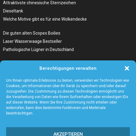
Attraktivste chinesische Sternzeichen
Dieseltank
Welche Motive gibt es für eine Wolkendecke
Die guten alten Scopex Boilies
Laser Wasserwaage Bestseller
Pathologische Lügner in Deutschland
Hunde Autositz kaufen – Alles, was du wissen musst
Berechtigungen verwalten
Die Kunst, Handbücher zu schreiben
Wieso ein Handstaubsauger unentbehrlich ist
Um Ihnen optimale Erlebnisse zu bieten, verwenden wir Technologien wie
Cookies, um Informationen über Ihr Gerät zu speichern und/oder darauf
zuzugreifen. Die Zustimmung zu diesen Technologien ermöglicht uns
die Verarbeitung von Daten wie Ihrem Surfverhalten oder eindeutigen IDs
auf dieser Website. Wenn Sie Ihre Zustimmung nicht erteilen oder
widerrufen, kann dies bestimmte Funktionen und Merkmale
beeinträchtigen.
AKZEPTIEREN