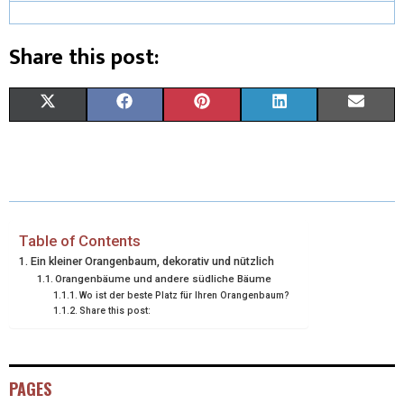
Share this post:
X
F
P
L
E
(
A
I
I
M
T
C
N
N
A
W
E
T
K
I
I
B
E
E
L
Table of Contents
Ein kleiner Orangenbaum, dekorativ und nützlich
T
O
R
D
Orangenbäume und andere südliche Bäume
Wo ist der beste Platz für Ihren Orangenbaum?
T
O
E
I
Share this post:
E
K
S
N
R
T
PAGES
)