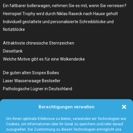
Ein faltbarer bollerwagen, nehmen Sie es mit, wenn Sie verreisen?
Heimspiel Trophy wird durch Niklas Raseck nach Hause geholt
Individuell gestaltete und personalisierte Schreibblöcke und
Notizblöcke
Attraktivste chinesische Sternzeichen
Dieseltank
Welche Motive gibt es für eine Wolkendecke
Die guten alten Scopex Boilies
Laser Wasserwaage Bestseller
Pathologische Lügner in Deutschland
Hunde Autositz kaufen – Alles, was du wissen musst
Berechtigungen verwalten
Die Kunst, Handbücher zu schreiben
Wieso ein Handstaubsauger unentbehrlich ist
Um Ihnen optimale Erlebnisse zu bieten, verwenden wir Technologien wie
Cookies, um Informationen über Ihr Gerät zu speichern und/oder darauf
zuzugreifen. Die Zustimmung zu diesen Technologien ermöglicht uns