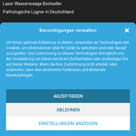
Laser Wasserwaage Bestseller
Pathologische Lügner in Deutschland
Hunde Autositz kaufen – Alles, was du wissen musst
Berechtigungen verwalten
Die Kunst, Handbücher zu schreiben
Wieso ein Handstaubsauger unentbehrlich ist
Um Ihnen optimale Erlebnisse zu bieten, verwenden wir Technologien wie
Cookies, um Informationen über Ihr Gerät zu speichern und/oder darauf
zuzugreifen. Die Zustimmung zu diesen Technologien ermöglicht uns
die Verarbeitung von Daten wie Ihrem Surfverhalten oder eindeutigen IDs
auf dieser Website. Wenn Sie Ihre Zustimmung nicht erteilen oder
widerrufen, kann dies bestimmte Funktionen und Merkmale
beeinträchtigen.
AKZEPTIEREN
ABLEHNEN
@2023 - www.Bonner-pc-service.de. All Right Reserved.
EINSTELLUNGEN ANZEIGEN
Home
Cookie policy (EU)
Our authors
Partners
Website index