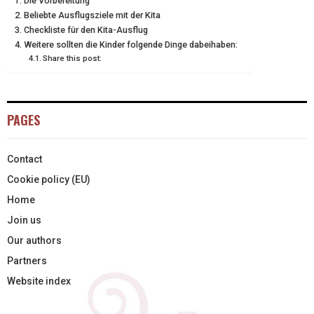
Die Vorbereitung
T
O
R
D
Beliebte Ausflugsziele mit der Kita
Checkliste für den Kita-Ausflug
T
O
E
I
Weitere sollten die Kinder folgende Dinge dabeihaben:
E
K
S
N
Share this post:
R
T
)
PAGES
Contact
Cookie policy (EU)
Home
Join us
Our authors
Partners
Website index