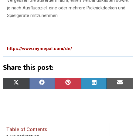
Vergessen Sie außerdem nicht, einen Verbandskasten sowie,
je nach Ausflugsziel, eine oder mehrere Picknickdecken und
Spielgeräte mitzunehmen.
https://www.mymepal.com/de/
Share this post:
X
F
P
L
E
(
A
I
I
M
T
C
N
N
A
W
E
T
K
I
I
B
E
E
L
Table of Contents