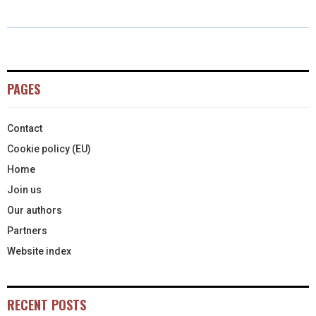
T
C
N
N
A
W
E
T
K
I
I
B
E
E
L
T
O
R
D
PAGES
T
O
E
I
Contact
E
K
S
N
Cookie policy (EU)
R
T
Home
)
Join us
Our authors
Partners
Website index
RECENT POSTS