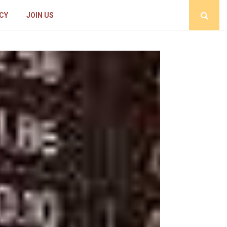
ICY
JOIN US