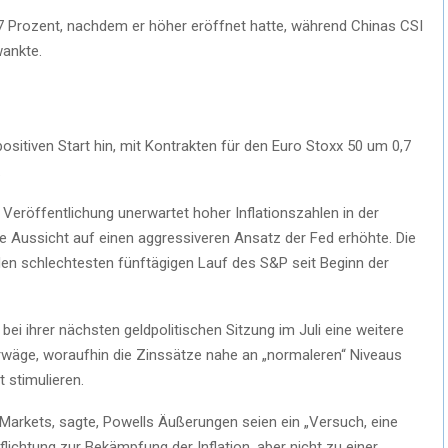
7 Prozent, nachdem er höher eröffnet hatte, während Chinas CSI
wankte.
ositiven Start hin, mit Kontrakten für den Euro Stoxx 50 um 0,7
.
 Veröffentlichung unerwartet hoher Inflationszahlen in der
 Aussicht auf einen aggressiveren Ansatz der Fed erhöhte. Die
en schlechtesten fünftägigen Lauf des S&P seit Beginn der
bei ihrer nächsten geldpolitischen Sitzung im Juli eine weitere
rwäge, woraufhin die Zinssätze nahe an „normaleren“ Niveaus
t stimulieren.
 Markets, sagte, Powells Äußerungen seien ein „Versuch, eine
chtung zur Bekämpfung der Inflation, aber nicht zu einer