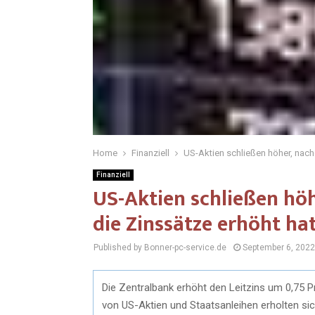
Home
Finanziell
US-Aktien schließen höher, nac
Finanziell
US-Aktien schließen hö
die Zinssätze erhöht ha
Published by Bonner-pc-service.de
September 6, 2022
Die Zentralbank erhöht den Leitzins um 0,75 Pr
von US-Aktien und Staatsanleihen erholten si