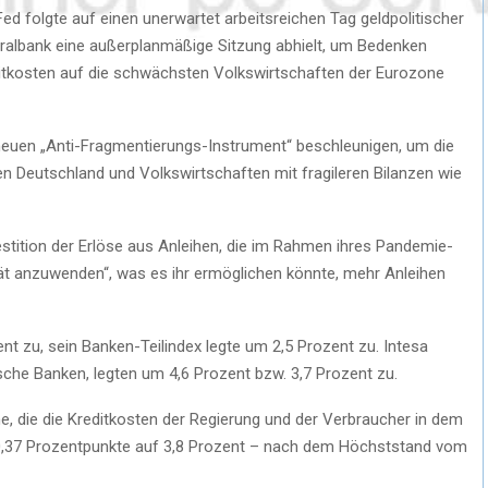
d folgte auf einen unerwartet arbeitsreichen Tag geldpolitischer
ntralbank eine außerplanmäßige Sitzung abhielt, um Bedenken
ditkosten auf die schwächsten Volkswirtschaften der Eurozone
 neuen „Anti-Fragmentierungs-Instrument“ beschleunigen, um die
n Deutschland und Volkswirtschaften mit fragileren Bilanzen wie
estition der Erlöse aus Anleihen, die im Rahmen ihres Pandemie-
ät anzuwenden“, was es ihr ermöglichen könnte, mehr Anleihen
nt zu, sein Banken-Teilindex legte um 2,5 Prozent zu. Intesa
ische Banken, legten um 4,6 Prozent bzw. 3,7 Prozent zu.
ihe, die die Kreditkosten der Regierung und der Verbraucher in dem
 0,37 Prozentpunkte auf 3,8 Prozent – ​​nach dem Höchststand vom