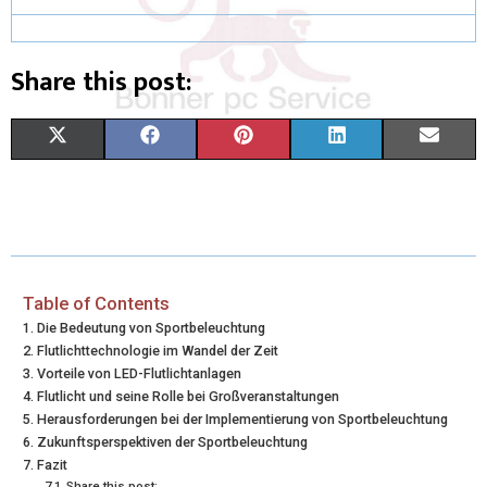
Share this post:
X
F
P
L
E
(
A
I
I
M
T
C
N
N
A
W
E
T
K
I
I
B
E
E
L
Table of Contents
Die Bedeutung von Sportbeleuchtung
T
O
R
D
Flutlichttechnologie im Wandel der Zeit
Vorteile von LED-Flutlichtanlagen
T
O
E
I
Flutlicht und seine Rolle bei Großveranstaltungen
E
K
S
N
Herausforderungen bei der Implementierung von Sportbeleuchtung
Zukunftsperspektiven der Sportbeleuchtung
R
T
Fazit
Share this post: