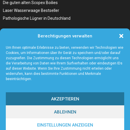
Die guten alten Scopex Boilies
Laser Wasserwaage Bestseller
Pathologische Lügner in Deutschland
Hunde Autositz kaufen – Alles, was du wissen musst
Berechtigungen verwalten
Die Kunst, Handbücher zu schreiben
Wieso ein Handstaubsauger unentbehrlich ist
Um Ihnen optimale Erlebnisse zu bieten, verwenden wir Technologien wie
Cookies, um Informationen über Ihr Gerät zu speichern und/oder darauf
zuzugreifen. Die Zustimmung zu diesen Technologien ermöglicht uns
die Verarbeitung von Daten wie Ihrem Surfverhalten oder eindeutigen IDs
auf dieser Website. Wenn Sie Ihre Zustimmung nicht erteilen oder
widerrufen, kann dies bestimmte Funktionen und Merkmale
beeinträchtigen.
AKZEPTIEREN
ABLEHNEN
@2023 - www.Bonner-pc-service.de. All Right Reserved.
EINSTELLUNGEN ANZEIGEN