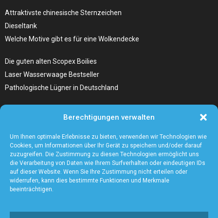
Attraktivste chinesische Sternzeichen
Dieseltank
Welche Motive gibt es für eine Wolkendecke
Die guten alten Scopex Boilies
Laser Wasserwaage Bestseller
Pathologische Lügner in Deutschland
Hunde Autositz kaufen – Alles, was du wissen musst
Berechtigungen verwalten
Die Kunst, Handbücher zu schreiben
Wieso ein Handstaubsauger unentbehrlich ist
Um Ihnen optimale Erlebnisse zu bieten, verwenden wir Technologien wie
Cookies, um Informationen über Ihr Gerät zu speichern und/oder darauf
zuzugreifen. Die Zustimmung zu diesen Technologien ermöglicht uns
die Verarbeitung von Daten wie Ihrem Surfverhalten oder eindeutigen IDs
auf dieser Website. Wenn Sie Ihre Zustimmung nicht erteilen oder
widerrufen, kann dies bestimmte Funktionen und Merkmale
beeinträchtigen.