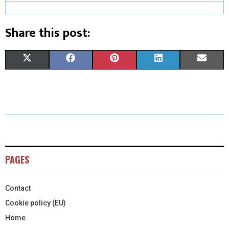
Share this post:
X
F
P
L
E
(
A
I
I
M
T
C
N
N
A
W
E
T
K
I
I
B
E
E
L
T
O
R
D
PAGES
T
O
E
I
Contact
E
K
S
N
Cookie policy (EU)
R
T
Home
)