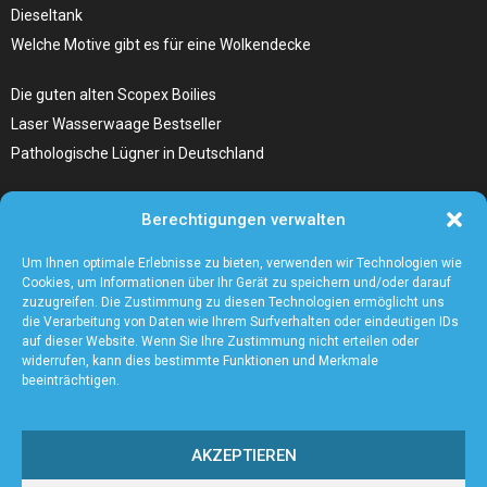
Dieseltank
Welche Motive gibt es für eine Wolkendecke
Die guten alten Scopex Boilies
Laser Wasserwaage Bestseller
Pathologische Lügner in Deutschland
Hunde Autositz kaufen – Alles, was du wissen musst
Berechtigungen verwalten
Die Kunst, Handbücher zu schreiben
Wieso ein Handstaubsauger unentbehrlich ist
Um Ihnen optimale Erlebnisse zu bieten, verwenden wir Technologien wie
Cookies, um Informationen über Ihr Gerät zu speichern und/oder darauf
zuzugreifen. Die Zustimmung zu diesen Technologien ermöglicht uns
die Verarbeitung von Daten wie Ihrem Surfverhalten oder eindeutigen IDs
auf dieser Website. Wenn Sie Ihre Zustimmung nicht erteilen oder
widerrufen, kann dies bestimmte Funktionen und Merkmale
beeinträchtigen.
AKZEPTIEREN