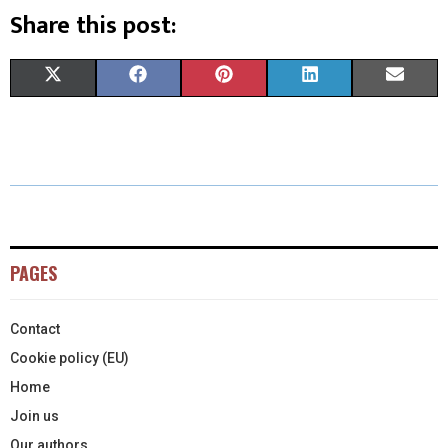
Share this post:
X
F
P
L
E
(
A
I
I
M
T
C
N
N
A
W
E
T
K
I
I
B
E
E
L
T
O
R
D
PAGES
T
O
E
I
Contact
E
K
S
N
Cookie policy (EU)
R
T
Home
)
Join us
Our authors