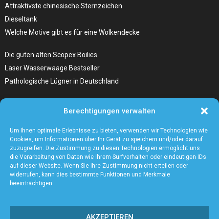
Attraktivste chinesische Sternzeichen
Dieseltank
Welche Motive gibt es für eine Wolkendecke
Die guten alten Scopex Boilies
Laser Wasserwaage Bestseller
Pathologische Lügner in Deutschland
Hunde Autositz kaufen – Alles, was du wissen musst
Berechtigungen verwalten
Die Kunst, Handbücher zu schreiben
Wieso ein Handstaubsauger unentbehrlich ist
Um Ihnen optimale Erlebnisse zu bieten, verwenden wir Technologien wie
Cookies, um Informationen über Ihr Gerät zu speichern und/oder darauf
zuzugreifen. Die Zustimmung zu diesen Technologien ermöglicht uns
die Verarbeitung von Daten wie Ihrem Surfverhalten oder eindeutigen IDs
auf dieser Website. Wenn Sie Ihre Zustimmung nicht erteilen oder
widerrufen, kann dies bestimmte Funktionen und Merkmale
beeinträchtigen.
AKZEPTIEREN