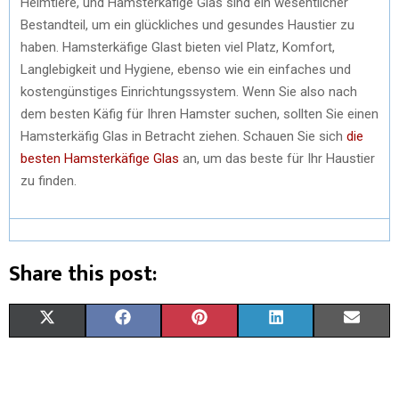
Heimtiere, und Hamsterkäfige Glas sind ein wesentlicher
Bestandteil, um ein glückliches und gesundes Haustier zu
haben. Hamsterkäfige Glast bieten viel Platz, Komfort,
Langlebigkeit und Hygiene, ebenso wie ein einfaches und
kostengünstiges Einrichtungssystem. Wenn Sie also nach
dem besten Käfig für Ihren Hamster suchen, sollten Sie einen
Hamsterkäfig Glas in Betracht ziehen. Schauen Sie sich
die
besten Hamsterkäfige Glas
an, um das beste für Ihr Haustier
zu finden.
Share this post:
X
F
P
L
E
(
A
I
I
M
T
C
N
N
A