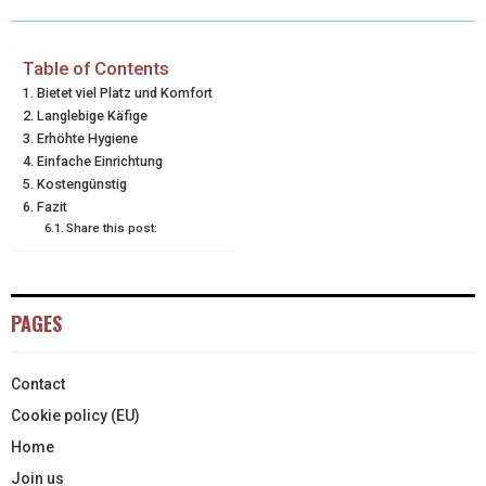
W
E
T
K
I
I
B
E
E
L
Table of Contents
Bietet viel Platz und Komfort
T
O
R
D
Langlebige Käfige
Erhöhte Hygiene
T
O
E
I
Einfache Einrichtung
E
K
S
N
Kostengünstig
Fazit
R
T
Share this post:
)
PAGES
Contact
Cookie policy (EU)
Home
Join us