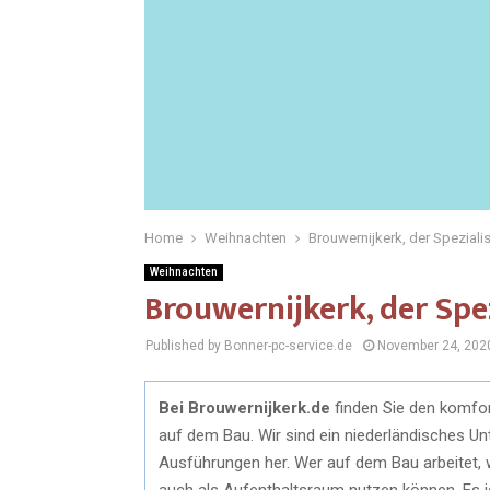
Home
Weihnachten
Brouwernijkerk, der Spezialis
Weihnachten
Brouwernijkerk, der Spe
Published by Bonner-pc-service.de
November 24, 202
Bei Brouwernijkerk.de
finden Sie den komfor
auf dem Bau. Wir sind ein niederländisches U
Ausführungen her. Wer auf dem Bau arbeitet, w
auch als Aufenthaltsraum nutzen können. Es is