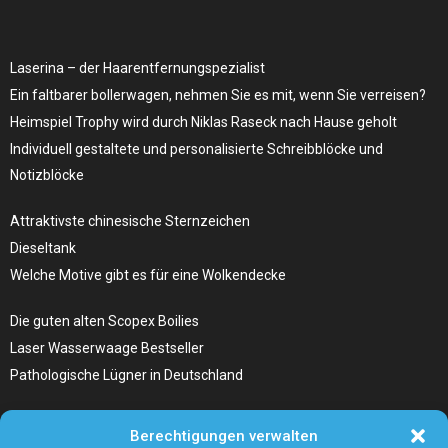
Laserina – der Haarentfernungspezialist
Ein faltbarer bollerwagen, nehmen Sie es mit, wenn Sie verreisen?
Heimspiel Trophy wird durch Niklas Raseck nach Hause geholt
Individuell gestaltete und personalisierte Schreibblöcke und
Notizblöcke
Attraktivste chinesische Sternzeichen
Dieseltank
Welche Motive gibt es für eine Wolkendecke
Die guten alten Scopex Boilies
Laser Wasserwaage Bestseller
Pathologische Lügner in Deutschland
Hunde Autositz kaufen – Alles, was du wissen musst
Berechtigungen verwalten
Die Kunst, Handbücher zu schreiben