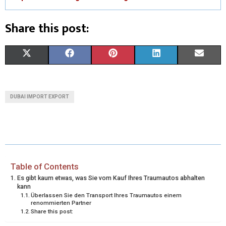
Share this post:
X
F
P
L
E
(
A
I
I
M
T
C
N
N
A
DUBAI IMPORT EXPORT
W
E
T
K
I
I
B
E
E
L
T
O
R
D
T
O
E
I
Table of Contents
Es gibt kaum etwas, was Sie vom Kauf Ihres Traumautos abhalten
E
K
S
N
kann
Überlassen Sie den Transport Ihres Traumautos einem
R
T
renommierten Partner
Share this post:
)