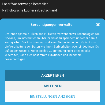
Laser Wasserwaage Bestseller
Pathologische Lügner in Deutschland
Hunde Autositz kaufen – Alles, was du wissen musst
Berechtigungen verwalten
Die Kunst, Handbücher zu schreiben
Wieso ein Handstaubsauger unentbehrlich ist
Um Ihnen optimale Erlebnisse zu bieten, verwenden wir Technologien wie
Cookies, um Informationen über Ihr Gerät zu speichern und/oder darauf
zuzugreifen. Die Zustimmung zu diesen Technologien ermöglicht uns
die Verarbeitung von Daten wie Ihrem Surfverhalten oder eindeutigen IDs
auf dieser Website. Wenn Sie Ihre Zustimmung nicht erteilen oder
widerrufen, kann dies bestimmte Funktionen und Merkmale
beeinträchtigen.
AKZEPTIEREN
ABLEHNEN
@2023 - www.Bonner-pc-service.de. All Right Reserved.
EINSTELLUNGEN ANZEIGEN
Home
Cookie policy (EU)
Our authors
Partners
Website index