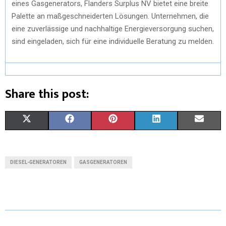
eines Gasgenerators, Flanders Surplus NV bietet eine breite
Palette an maßgeschneiderten Lösungen. Unternehmen, die
eine zuverlässige und nachhaltige Energieversorgung suchen,
sind eingeladen, sich für eine individuelle Beratung zu melden.
Share this post:
X
F
P
L
E
(
A
I
I
M
T
C
N
N
A
DIESEL-GENERATOREN
GASGENERATOREN
W
E
T
K
I
I
B
E
E
L
T
O
R
D