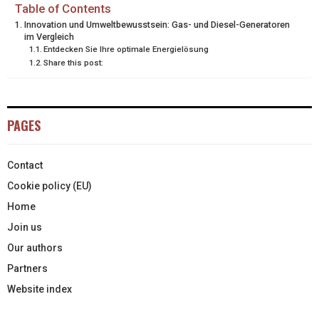
T
O
E
I
Table of Contents
Innovation und Umweltbewusstsein: Gas- und Diesel-Generatoren
E
K
S
N
im Vergleich
Entdecken Sie Ihre optimale Energielösung
R
T
Share this post:
)
PAGES
Contact
Cookie policy (EU)
Home
Join us
Our authors
Partners
Website index