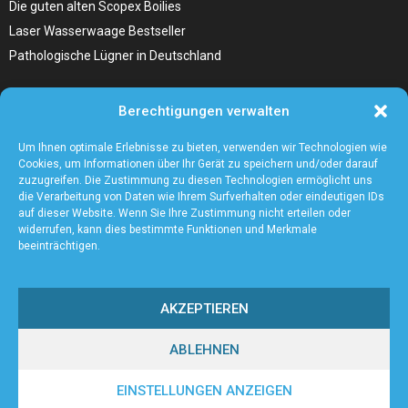
Die guten alten Scopex Boilies
Laser Wasserwaage Bestseller
Pathologische Lügner in Deutschland
Hunde Autositz kaufen – Alles, was du wissen musst
Berechtigungen verwalten
Die Kunst, Handbücher zu schreiben
Wieso ein Handstaubsauger unentbehrlich ist
Um Ihnen optimale Erlebnisse zu bieten, verwenden wir Technologien wie
Cookies, um Informationen über Ihr Gerät zu speichern und/oder darauf
zuzugreifen. Die Zustimmung zu diesen Technologien ermöglicht uns
die Verarbeitung von Daten wie Ihrem Surfverhalten oder eindeutigen IDs
auf dieser Website. Wenn Sie Ihre Zustimmung nicht erteilen oder
widerrufen, kann dies bestimmte Funktionen und Merkmale
beeinträchtigen.
AKZEPTIEREN
ABLEHNEN
@2023 - www.Bonner-pc-service.de. All Right Reserved.
EINSTELLUNGEN ANZEIGEN