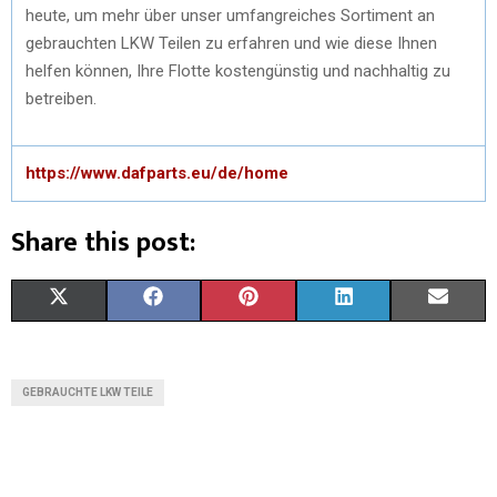
heute, um mehr über unser umfangreiches Sortiment an
gebrauchten LKW Teilen zu erfahren und wie diese Ihnen
helfen können, Ihre Flotte kostengünstig und nachhaltig zu
betreiben.
https://www.dafparts.eu/de/home
Share this post:
X
F
P
L
E
(
A
I
I
M
T
C
N
N
A
GEBRAUCHTE LKW TEILE
W
E
T
K
I
I
B
E
E
L