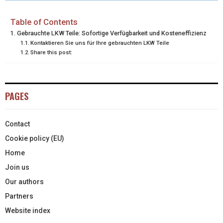
T
O
R
D
T
O
E
I
Table of Contents
Gebrauchte LKW Teile: Sofortige Verfügbarkeit und Kosteneffizienz
E
K
S
N
Kontaktieren Sie uns für Ihre gebrauchten LKW Teile
Share this post:
R
T
)
PAGES
Contact
Cookie policy (EU)
Home
Join us
Our authors
Partners
Website index