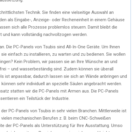
hrittlichsten Technik. Sie finden eine vielseitige Auswahl an
rden als Eingabe-, Anzeige- oder Recheneinheit in einem Gehäuse
ssen sich alle Prozesse problemlos steuern. Damit bleibt die
st und kann vollständig nachvollzogen werden.
an. Die PC-Panels von Tsubis sind All-In-One Geräte. Um Ihnen
sie einfach zu installieren, zu warten und zu bedienen. Sie wollen
ringen? Kein Problem, wir passen sie an Ihre Wünsche an und
ubfrei – und wasserbeständig sind. Zudem können sie überall
s ist anpassbar, dadurch lassen sie sich an Wände anbringen und
e können sehr individuell an spezielle Säulen angebracht werden.
satz statten wir die PC-Panels mit Armen aus. Die PC-Panels
entieren ein Teilstück der Industrie.
t der PC-Panels von Tsubis in sehr vielen Branchen. Mittlerweile ist
 in vielen mechanischen Berufen z. B. beim CNC-Schweißen
ite der PC-Panels als Unterstützung für Ihre Ausstattung. Umso