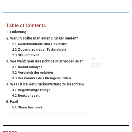
T
C
N
N
A
W
E
T
K
I
I
B
E
E
L
Table of Contents
Einleitung
T
O
R
D
Warum sollte man einen Drucker mieten?
Kostenkontrolle und Flexibilität
T
O
E
I
Zugang zu neuer Technologie
E
K
S
N
Skalierbarkeit
Wie wählt man das richtige Mietmodell aus?
R
T
Bedarfsanalyse
Vergleich der Anbieter
)
Verständnis des Kleingedruckten
Was ist bei der Druckerwartung zu beachten?
Regelmäßige Pflege
Reaktionszeit
Fazit
Share this post: