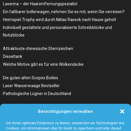
Laserina – der Haarentfernungspezialist
Ein faltbarer bollerwagen, nehmen Sie es mit, wenn Sie verreisen?
Heimspiel Trophy wird durch Niklas Raseck nach Hause geholt
Individuell gestaltete und personalisierte Schreibblöcke und
Notizblöcke
Attraktivste chinesische Sternzeichen
Dieseltank
Welche Motive gibt es für eine Wolkendecke
Die guten alten Scopex Boilies
Laser Wasserwaage Bestseller
Pathologische Lügner in Deutschland
Hunde Autositz kaufen – Alles, was du wissen musst
Berechtigungen verwalten
Die Kunst, Handbücher zu schreiben
Wieso ein Handstaubsauger unentbehrlich ist
Um Ihnen optimale Erlebnisse zu bieten, verwenden wir Technologien wie
Cookies, um Informationen über Ihr Gerät zu speichern und/oder darauf