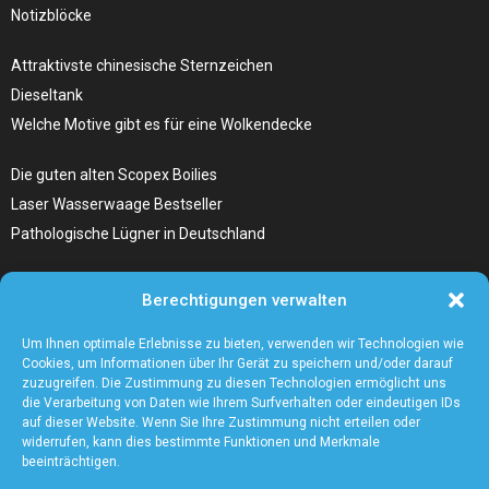
Notizblöcke
Attraktivste chinesische Sternzeichen
Dieseltank
Welche Motive gibt es für eine Wolkendecke
Die guten alten Scopex Boilies
Laser Wasserwaage Bestseller
Pathologische Lügner in Deutschland
Hunde Autositz kaufen – Alles, was du wissen musst
Berechtigungen verwalten
Die Kunst, Handbücher zu schreiben
Wieso ein Handstaubsauger unentbehrlich ist
Um Ihnen optimale Erlebnisse zu bieten, verwenden wir Technologien wie
Cookies, um Informationen über Ihr Gerät zu speichern und/oder darauf
zuzugreifen. Die Zustimmung zu diesen Technologien ermöglicht uns
die Verarbeitung von Daten wie Ihrem Surfverhalten oder eindeutigen IDs
auf dieser Website. Wenn Sie Ihre Zustimmung nicht erteilen oder
widerrufen, kann dies bestimmte Funktionen und Merkmale
beeinträchtigen.