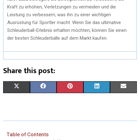
Kraft zu erhöhen, Verletzungen zu vermeiden und die
Leistung zu verbessern, was ihn zu einer wichtigen
Ausrüstung für Sportler macht. Wenn Sie das ultimative
Schleuderball-Erlebnis erhalten möchten, können Sie einen
der besten Schleuderbälle auf dem Markt kaufen.
Share this post:
X
F
P
L
E
(
A
I
I
M
T
C
N
N
A
W
E
T
K
I
I
B
E
E
L
Table of Contents