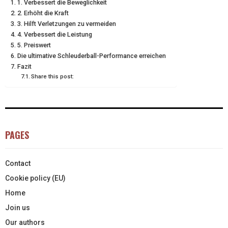
1. Verbessert die Beweglichkeit
T
O
R
D
2. Erhöht die Kraft
3. Hilft Verletzungen zu vermeiden
T
O
E
I
4. Verbessert die Leistung
E
K
S
N
5. Preiswert
Die ultimative Schleuderball-Performance erreichen
R
T
Fazit
Share this post:
)
PAGES
Contact
Cookie policy (EU)
Home
Join us
Our authors