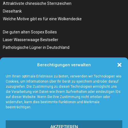
Attraktivste chinesische Sternzeichen
Dieseltank
Welche Motive gibt es für eine Wolkendecke
Die guten alten Scopex Boilies
Laser Wasserwaage Bestseller
Pathologische Lügner in Deutschland
Hunde Autositz kaufen – Alles, was du wissen musst
Berechtigungen verwalten
Die Kunst, Handbücher zu schreiben
Wieso ein Handstaubsauger unentbehrlich ist
Um Ihnen optimale Erlebnisse zu bieten, verwenden wir Technologien wie
Cookies, um Informationen über Ihr Gerät zu speichern und/oder darauf
zuzugreifen. Die Zustimmung zu diesen Technologien ermöglicht uns
die Verarbeitung von Daten wie Ihrem Surfverhalten oder eindeutigen IDs
auf dieser Website. Wenn Sie Ihre Zustimmung nicht erteilen oder
widerrufen, kann dies bestimmte Funktionen und Merkmale
beeinträchtigen.
AKZEPTIEREN