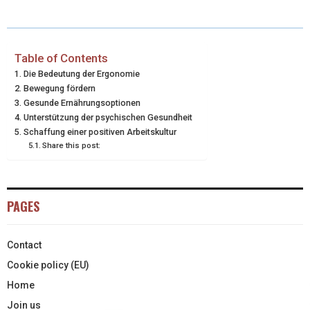
T
C
N
N
A
W
E
T
K
I
I
B
E
E
L
Table of Contents
Die Bedeutung der Ergonomie
T
O
R
D
Bewegung fördern
Gesunde Ernährungsoptionen
T
O
E
I
Unterstützung der psychischen Gesundheit
E
K
S
N
Schaffung einer positiven Arbeitskultur
Share this post:
R
T
)
PAGES
Contact
Cookie policy (EU)
Home
Join us