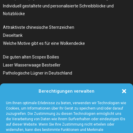
Individuell gestaltete und personalisierte Schreibblöcke und
Notizblöcke
Attraktivste chinesische Sternzeichen
Dieseltank
Welche Motive gibt es für eine Wolkendecke
Die guten alten Scopex Boilies
Laser Wasserwaage Bestseller
Pathologische Lügner in Deutschland
Hunde Autositz kaufen – Alles, was du wissen musst
Berechtigungen verwalten
Die Kunst, Handbücher zu schreiben
Wieso ein Handstaubsauger unentbehrlich ist
Um Ihnen optimale Erlebnisse zu bieten, verwenden wir Technologien wie
Cookies, um Informationen über Ihr Gerät zu speichern und/oder darauf
zuzugreifen. Die Zustimmung zu diesen Technologien ermöglicht uns
die Verarbeitung von Daten wie Ihrem Surfverhalten oder eindeutigen IDs
auf dieser Website. Wenn Sie Ihre Zustimmung nicht erteilen oder
widerrufen, kann dies bestimmte Funktionen und Merkmale