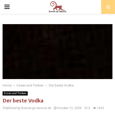
Home
Essen und Trinken
Der beste Vodka
Essen und Trinken
Der beste Vodka
Published by Bonner-pc-service.de
October 15, 2020
0
1563