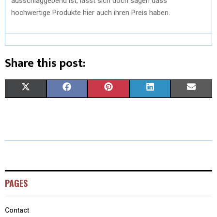
ausschlaggebend ist, lässt sich doch sagen dass
hochwertige Produkte hier auch ihren Preis haben.
Share this post:
X
F
P
L
E
(
A
I
I
M
T
C
N
N
A
W
E
T
K
I
I
B
E
E
L
T
O
R
D
PAGES
T
O
E
I
Contact
E
K
S
N