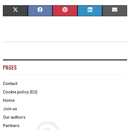
X
F
P
L
E
(
A
I
I
M
T
C
N
N
A
W
E
T
K
I
I
B
E
E
L
T
O
R
D
PAGES
T
O
E
I
Contact
E
K
S
N
Cookie policy (EU)
R
T
Home
)
Join us
Our authors
Partners