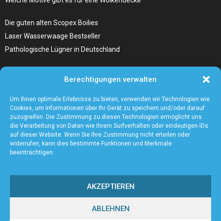
Die guten alten Scopex Boilies
Laser Wasserwaage Bestseller
Pathologische Lügner in Deutschland
Hunde Autositz kaufen – Alles, was du wissen musst
Berechtigungen verwalten
Die Kunst, Handbücher zu schreiben
Wieso ein Handstaubsauger unentbehrlich ist
Um Ihnen optimale Erlebnisse zu bieten, verwenden wir Technologien wie
Cookies, um Informationen über Ihr Gerät zu speichern und/oder darauf
zuzugreifen. Die Zustimmung zu diesen Technologien ermöglicht uns
die Verarbeitung von Daten wie Ihrem Surfverhalten oder eindeutigen IDs
auf dieser Website. Wenn Sie Ihre Zustimmung nicht erteilen oder
widerrufen, kann dies bestimmte Funktionen und Merkmale
beeinträchtigen.
AKZEPTIEREN
ABLEHNEN